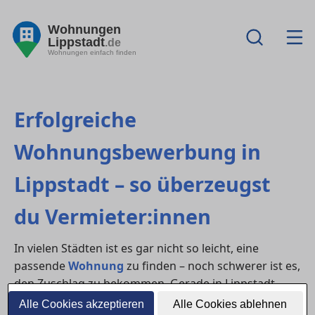
Wohnungen
Lippstadt
.de
Wohnungen einfach finden
Erfolgreiche
Wohnungsbewerbung in
Lippstadt – so überzeugst
du Vermieter:innen
In vielen Städten ist es gar nicht so leicht, eine
passende
Wohnung
zu finden – noch schwerer ist es,
den Zuschlag zu bekommen. Gerade in Lippstadt
gehört häufig zu den Regionen mit hoher Nachfrage.
Alle Cookies akzeptieren
Alle Cookies ablehnen