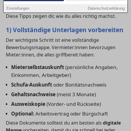
Mit einer professionellen
Wohnungsbewerbung
kannst du dich klar von der Konkurrenz abheben.
Einstellungen
Datenschutzerklärung
Diese Tipps zeigen dir, wie du alles richtig machst.
1) Vollständige Unterlagen vorbereiten
Der wichtigste Schritt ist eine vollständige
Bewerbungsmappe. Vermieter:innen bevorzugen
Mieter:innen, die alles griffbereit haben:
Mieterselbstauskunft
(persönliche Angaben,
Einkommen, Arbeitgeber)
Schufa-Auskunft
oder Bonitätsnachweis
Gehaltsnachweise
(meist 3 Monate)
Ausweiskopie
(Vorder- und Rückseite)
Optional:
Arbeitsvertrag oder Bürgschaft
Diese Dokumente solltest du am besten als
digitale
Mappe
vorbereiten, damit du sie schnell bei jeder