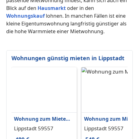
passende Mietwohnung findest, kann sich auch ein
Blick auf den
Hausmarkt
oder in den
Wohnungskauf
lohnen. In manchen Fällen ist eine
kleine Eigentumswohnung langfristig günstiger als
die hohe Warmmiete einer Mietwohnung.
Wohnungen günstig mieten in Lippstadt
Wohnung zum Mieten
Wohnung zum Miete
in Lippstadt 480 € 58.43
in Lippstadt 548 € 57.
Lippstadt 59557
Lippstadt 59557
m²
m²