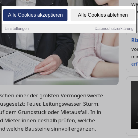
We
Ve
Alle Cookies akzeptieren
Alle Cookies ablehnen
le
Einstellungen
Datenschutzerklärung
Ri
Vo
min
er
enschen einer der größten Vermögenswerte.
n ausgesetzt: Feuer, Leitungswasser, Sturm,
uf dem Grundstück oder Mietausfall. In in
nd Mieter:innen deshalb prüfen, welche
und welche Bausteine sinnvoll ergänzen.