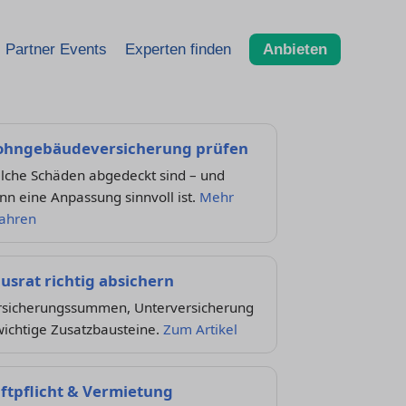
Partner Events
Experten finden
Anbieten
hngebäudeversicherung prüfen
lche Schäden abgedeckt sind – und
n eine Anpassung sinnvoll ist.
Mehr
fahren
usrat richtig absichern
rsicherungssummen, Unterversicherung
wichtige Zusatzbausteine.
Zum Artikel
ftpflicht & Vermietung