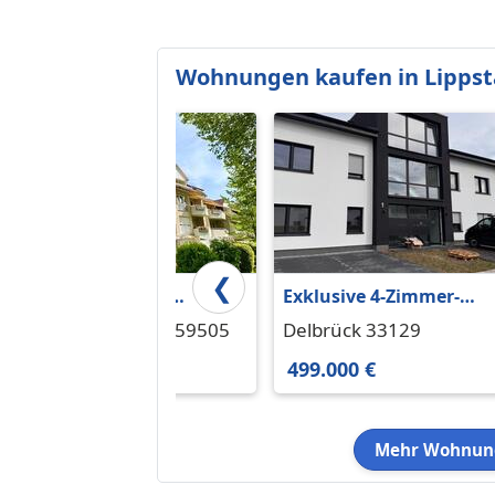
Wohnungen kaufen in Lippst
❮
Von Privat: Bad
Exklusive 4-Zimmer-
Sassendorf, großzügige
Neubauwohnung (KfW
Bad Sassendorf 59505
Delbrück 33129
Maisonette mit Aufzug
40) in Delbrück
395.000 €
499.000 €
Mehr Wohnung