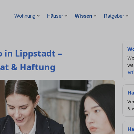
Wohnung
Häuser
Wissen
Ratgeber
Wo
 in Lippstadt –
We
at & Haftung
wan
er
Ha
Ve
& 
Ha