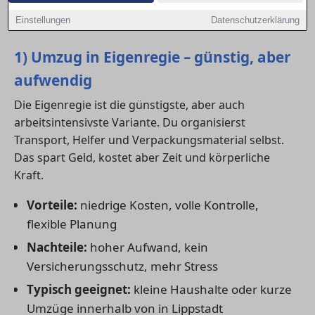
und einem klaren Kostenvergleich für deinen Umzug
Einstellungen
Datenschutzerklärung
in in Lippstadt.
1) Umzug in Eigenregie – günstig, aber
aufwendig
Die Eigenregie ist die günstigste, aber auch
arbeitsintensivste Variante. Du organisierst
Transport, Helfer und Verpackungsmaterial selbst.
Das spart Geld, kostet aber Zeit und körperliche
Kraft.
Vorteile:
niedrige Kosten, volle Kontrolle,
flexible Planung
Nachteile:
hoher Aufwand, kein
Versicherungsschutz, mehr Stress
Typisch geeignet:
kleine Haushalte oder kurze
Umzüge innerhalb von in Lippstadt