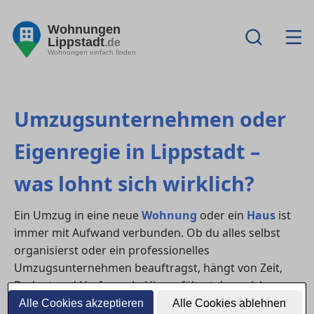
Wohnungen
Lippstadt
.de
Wohnungen einfach finden
Umzugsunternehmen oder
Eigenregie in Lippstadt –
was lohnt sich wirklich?
Ein Umzug in eine neue
Wohnung
oder ein
Haus
ist
immer mit Aufwand verbunden. Ob du alles selbst
organisierst oder ein professionelles
Umzugsunternehmen beauftragst, hängt von Zeit,
Budget und Umfang ab. Hier erfährst du, welche
Variante sich wann lohnt – mit Tipps zur Organisation
Alle Cookies akzeptieren
Alle Cookies ablehnen