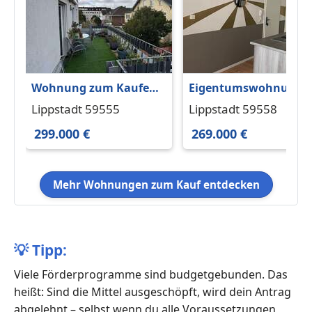
Wohnung zum Kaufen
Eigentumswohnung
in Lippstadt 299.000 €
inkl Küche + Stellplatz
Lippstadt 59555
Lippstadt 59558
82 m²
Garten
299.000 €
269.000 €
Mehr Wohnungen zum Kauf entdecken
💡
Tipp:
Viele Förderprogramme sind budgetgebunden. Das
heißt: Sind die Mittel ausgeschöpft, wird dein Antrag
abgelehnt – selbst wenn du alle Voraussetzungen