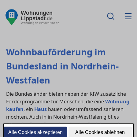
Wohnungen
Lippstadt
.de
Wohnungen einfach finden
Wohnbauförderung im
Bundesland in Nordrhein-
Westfalen
Die Bundesländer bieten neben der KfW zusätzliche
Förderprogramme für Menschen, die eine
Wohnung
kaufen
, ein
Haus
bauen oder umfassend sanieren
möchten. Auch in in Nordrhein-Westfalen gibt es
attraktive Zuschüsse, zinsgünstige Darlehen und
Unterstützungen für Familien, Erstkäufer:innen oder
Alle Cookies akzeptieren
Alle Cookies ablehnen