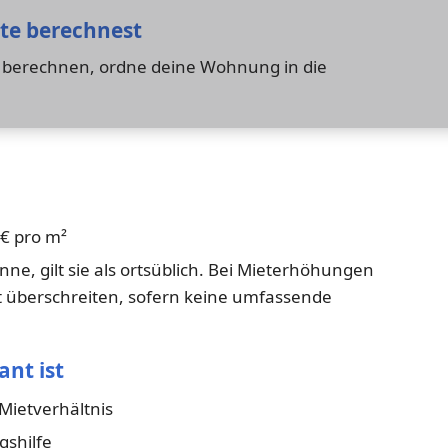
ete berechnest
u berechnen, ordne deine Wohnung in die
 € pro m²
nne, gilt sie als ortsüblich. Bei Mieterhöhungen
ht überschreiten, sofern keine umfassende
ant ist
Mietverhältnis
gshilfe