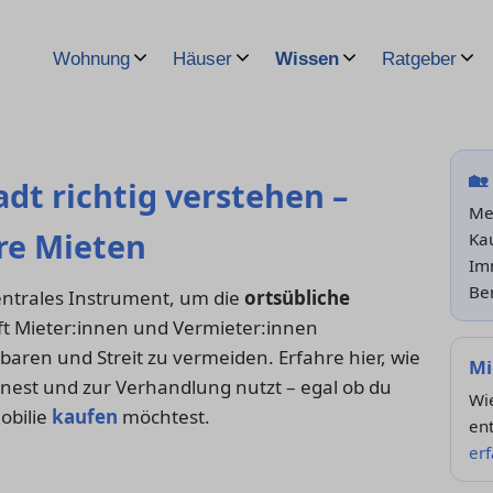
Wohnung
Häuser
Wissen
Ratgeber
🏡
adt richtig verstehen –
Me
ire Mieten
Kau
Im
Be
zentrales Instrument, um die
ortsübliche
ft Mieter:innen und Vermieter:innen
baren und Streit zu vermeiden. Erfahre hier, wie
Mi
chnest und zur Verhandlung nutzt – egal ob du
Wie
obilie
kaufen
möchtest.
en
er