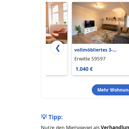
❮
2-Zimmer
vollmöbliertes 3-
vollmöbliertes
Zimmer
Erwitte 59597
Erwitte 59597
Prestigeapartment im
Deluxeapartment im
780 €
1.040 €
historischen
historischen
Wasserschloss Erwitte
Wasserschloss Erwitte
Mehr Wohnung
💡
Tipp:
Nutze den Mietspiegel als
Verhandlu