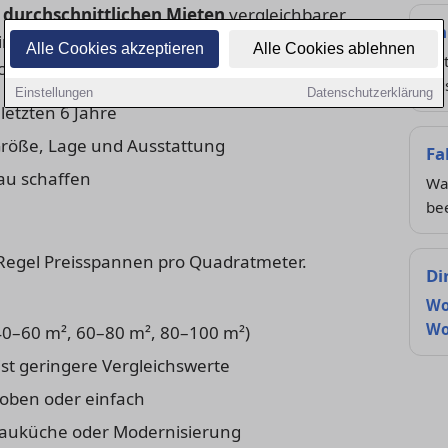
e
durchschnittlichen Mieten
vergleichbarer
Ka
e. Er wird meist alle zwei Jahre von der
Alle Cookies akzeptieren
Alle Cookies ablehnen
Ak
uss aktualisiert.
Au
Einstellungen
Datenschutzerklärung
letzten 6 Jahre
röße, Lage und Ausstattung
Fa
au schaffen
Was
bee
er Regel Preisspannen pro Quadratmeter.
Di
Wo
Wo
. 40–60 m², 60–80 m², 80–100 m²)
t geringere Vergleichswerte
oben oder einfach
bauküche oder Modernisierung