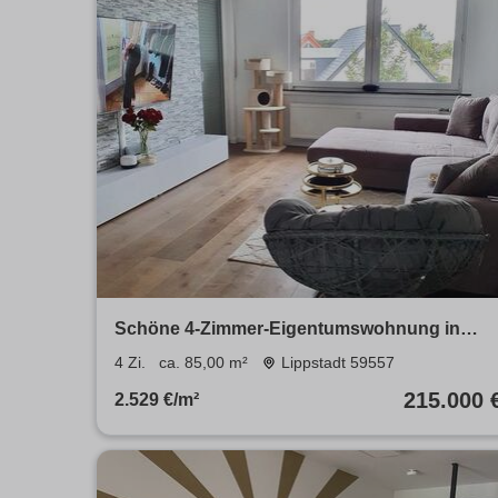
Schöne 4-Zimmer-Eigentumswohnung in
ruhiger Lage
4 Zi.
ca. 85,00 m²
Lippstadt 59557
215.000 
2.529 €/m²