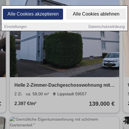
Alle Cookies akzeptieren
Alle Cookies ablehnen
Einstellungen
Datenschutzerklärung
Helle 2-Zimmer-Dachgeschosswohnung mit
Loggia in Lippstadt-Süd
2 Zi.
ca. 58,00 m²
Lippstadt 59557
€
139.000 €
2.397 €/m²