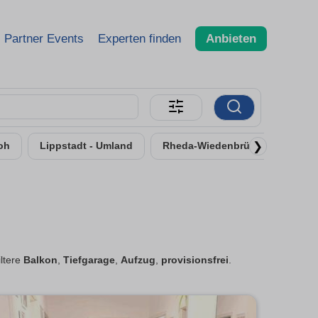
Partner Events
Experten finden
Anbieten
❯
oh
Lippstadt - Umland
Rheda-Wiedenbrück
iltere
Balkon
,
Tiefgarage
,
Aufzug
,
provisionsfrei
.