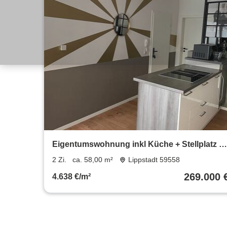
Eigentumswohnung inkl Küche + Stellplatz +
Garten
2 Zi.
ca. 58,00 m²
Lippstadt 59558
269.000 
4.638 €/m²