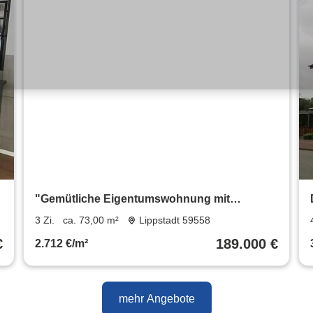
"Gemütliche Eigentumswohnung mit
schönem Gartenanteil "
3 Zi.
ca. 73,00 m²
Lippstadt 59558
€
189.000 €
2.712 €/m²
mehr Angebote