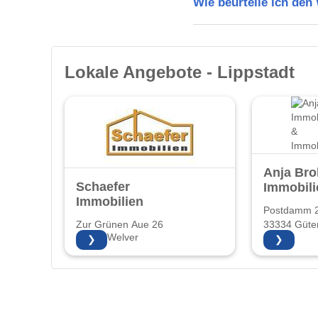
Wie beurteile ich den
Lokale Angebote - Lippstadt
Anja Bro
Schaefer
Immobil
Immobilien
&
Postdamm 
Immobili
Zur Grünen Aue 26
33334 Güte
59514 Welver
❯
❯