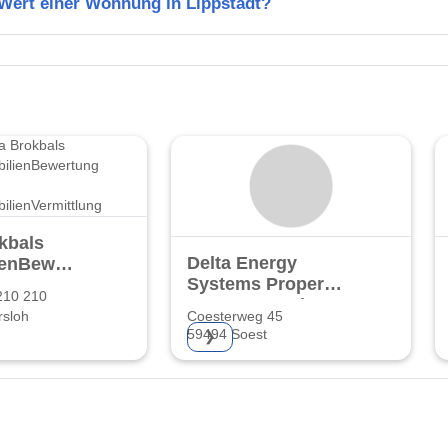
 Wert einer Wohnung in Lippstadt?
kbals
Delta Energy
ienBewertung
Systems Property
210 210
Germany GmbH
enVermittlung
rsloh
Coesterweg 45
59494 Soest
❯