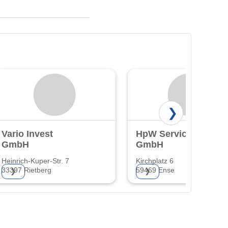
❯
Vario Invest
HpW Service
GmbH
GmbH
Heinrich-Kuper-Str. 7
Kirchplatz 6
33397 Rietberg
59469 Ense
❯
❯