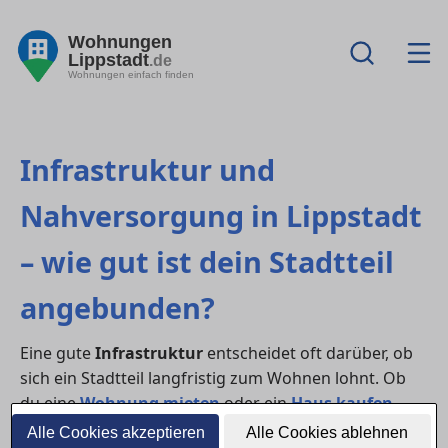
Wohnungen
Lippstadt
.de
Wohnungen einfach finden
Infrastruktur und
Nahversorgung in Lippstadt
– wie gut ist dein Stadtteil
angebunden?
Eine gute
Infrastruktur
entscheidet oft darüber, ob
sich ein Stadtteil langfristig zum Wohnen lohnt. Ob
du eine
Wohnung mieten
oder ein
Haus kaufen
möchtest – kurze Wege, Einkaufsmöglichkeiten,
Alle Cookies akzeptieren
Alle Cookies ablehnen