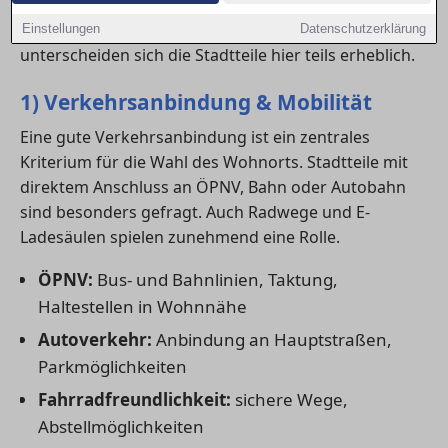
medizinische Versorgung und Freizeitangebote
erhöhen die Lebensqualität deutlich. In in Lippstadt
Einstellungen
Datenschutzerklärung
unterscheiden sich die Stadtteile hier teils erheblich.
1) Verkehrsanbindung & Mobilität
Eine gute Verkehrsanbindung ist ein zentrales
Kriterium für die Wahl des Wohnorts. Stadtteile mit
direktem Anschluss an ÖPNV, Bahn oder Autobahn
sind besonders gefragt. Auch Radwege und E-
Ladesäulen spielen zunehmend eine Rolle.
ÖPNV:
Bus- und Bahnlinien, Taktung,
Haltestellen in Wohnnähe
Autoverkehr:
Anbindung an Hauptstraßen,
Parkmöglichkeiten
Fahrradfreundlichkeit:
sichere Wege,
Abstellmöglichkeiten