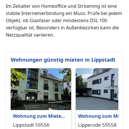
Im Zeitalter von Homeoffice und Streaming ist eine
stabile Internetverbindung ein Muss. Prüfe bei jedem
Objekt, ob Glasfaser oder mindestens DSL 100
verfügbar ist. Besonders in Außenbezirken kann die
Netzqualität variieren.
Wohnungen günstig mieten in Lippstadt
Wohnung zum Mieten
Wohnung zum Miete
in Lippstadt 920 € 91.22
in Lipperode 820 € 93.
Lippstadt 59556
Lipperode 59558