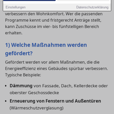
Gut geplante Maßnahmen senken langfristig
Heizkosten, steigern den Immobilienwert und
Einstellungen
Datenschutzerklärung
verbessern den Wohnkomfort. Wer die passenden
Programme kennt und fristgerecht Anträge stellt,
kann Zuschüsse im vier- bis fünfstelligen Bereich
erhalten.
1) Welche Maßnahmen werden
gefördert?
Gefördert werden vor allem Maßnahmen, die die
Energieeffizienz eines Gebäudes spürbar verbessern.
Typische Beispiele:
Dämmung
von Fassade, Dach, Kellerdecke oder
oberster Geschossdecke
Erneuerung von Fenstern und Außentüren
(Wärmeschutzverglasung)