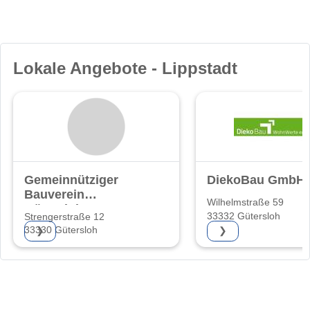
Lokale Angebote - Lippstadt
Gemeinnütziger
DiekoBau GmbH
Bauverein
Wilhelmstraße 59
Gütersloh eG
33332 Gütersloh
Strengerstraße 12
33330 Gütersloh
❯
❯