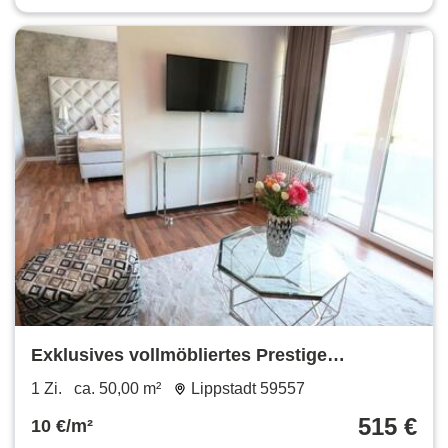
Exklusives vollmöbliertes Prestige
Designapartment in Bad Westernkotten
1 Zi.
ca. 50,00 m²
Lippstadt 59557
515 €
10 €/m²