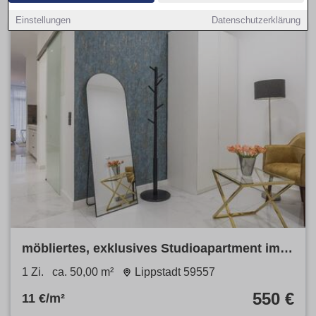
Einstellungen
Datenschutzerklärung
möbliertes, exklusives Studioapartment im
SalinenparcINN in Bad Waldliesborn
1 Zi.
ca. 50,00 m²
Lippstadt 59557
550 €
11 €/m²