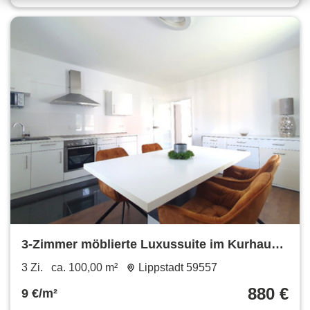
3-Zimmer möblierte Luxussuite im Kurhaus
in Bad Westernkotten
3 Zi.
ca. 100,00 m²
Lippstadt 59557
880 €
9 €/m²