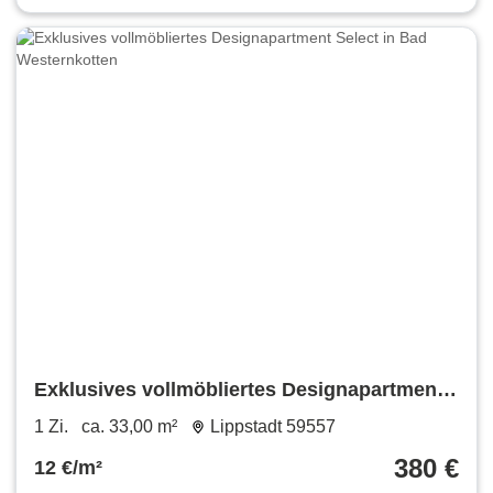
Exklusives vollmöbliertes Designapartment
Select in Bad Westernkotten
1 Zi.
ca. 33,00 m²
Lippstadt 59557
380 €
12 €/m²