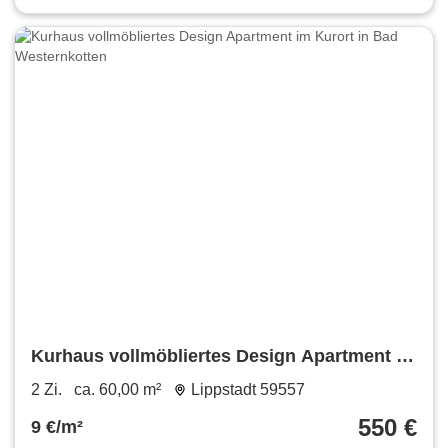
Kurhaus vollmöbliertes Design Apartment im
Kurort in Bad Westernkotten
2 Zi.
ca. 60,00 m²
Lippstadt 59557
550 €
9 €/m²