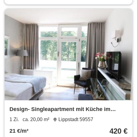
Design- Singleapartment mit Küche im
SalinenparcINN in Bad Waldliesborn
1 Zi.
ca. 20,00 m²
Lippstadt 59557
420 €
21 €/m²