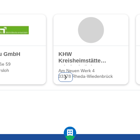
u GmbH
KHW
Kreisheimstätte
ße 59
Wiedenbrück
rsloh
Am Neuen Werk 4
GmbH
33378 Rheda-Wiedenbrück
❯