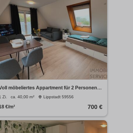
Voll möbeliertes Appartment für 2 Personen
Kurz- oder Langzeitmiete mit Balkon in
1 Zi.
ca. 40,00 m²
Lippstadt 59556
Eickelborn
700 €
18 €/m²