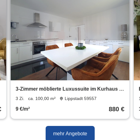
3-Zimmer möblierte Luxussuite im Kurhaus in
Bad Westernkotten
3 Zi.
ca. 100,00 m²
Lippstadt 59557
€
880 €
9 €/m²
mehr Angebote