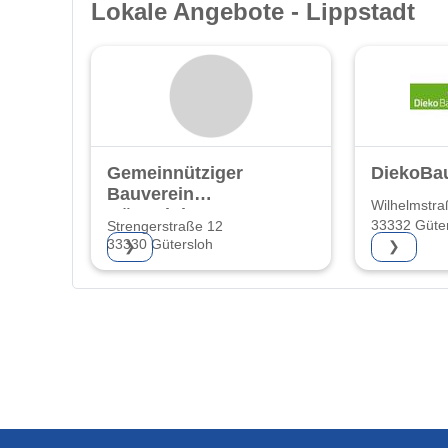
Lokale Angebote - Lippstadt
Gemeinnütziger
DiekoBa
Bauverein
Wilhelmstra
Gütersloh eG
33332 Güte
Strengerstraße 12
33330 Gütersloh
❯
❯