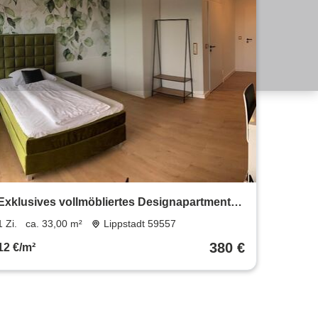
Exklusives vollmöbliertes Designapartment
Select in Bad Westernkotten
1 Zi.
ca. 33,00 m²
Lippstadt 59557
380 €
12 €/m²