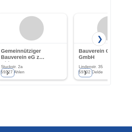
❯
Gemeinnütziger
Bauverein Oelde
Bauverein eG zu
GmbH
Ahlen
Stuckstr. 2a
Lindenstr. 35
59227 Ahlen
59302 Oelde
❯
❯