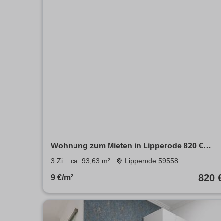
Wohnung zum Mieten in Lipperode 820 €
93.63 m²
3 Zi.
ca. 93,63 m²
Lipperode 59558
820 
9 €/m²