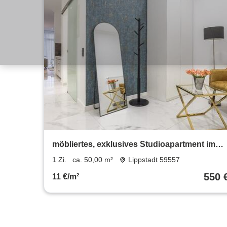
möbliertes, exklusives Studioapartment im
SalinenparcINN in Bad Waldliesborn
1 Zi.
ca. 50,00 m²
Lippstadt 59557
550 
11 €/m²