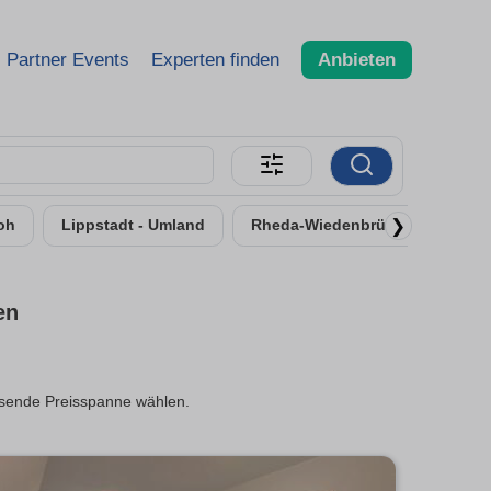
Partner Events
Experten finden
Anbieten
❯
oh
Lippstadt - Umland
Rheda-Wiedenbrück
en
assende Preisspanne wählen.