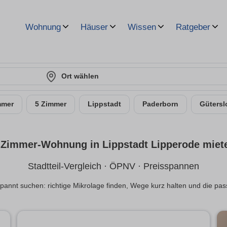
Wohnung
Häuser
Wissen
Ratgeber
Ort wählen
mmer
5 Zimmer
Lippstadt
Paderborn
Gütersl
-Zimmer-Wohnung in Lippstadt Lipperode miet
Stadtteil-Vergleich · ÖPNV · Preisspannen
spannt suchen: richtige Mikrolage finden, Wege kurz halten und die p