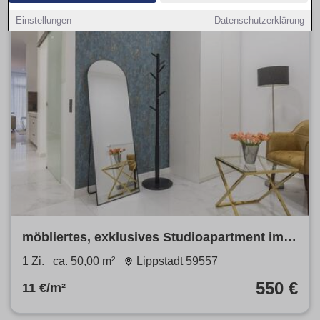
Einstellungen
Datenschutzerklärung
möbliertes, exklusives Studioapartment im
SalinenparcINN in Bad Waldliesborn
1 Zi.
ca. 50,00 m²
Lippstadt 59557
550 €
11 €/m²