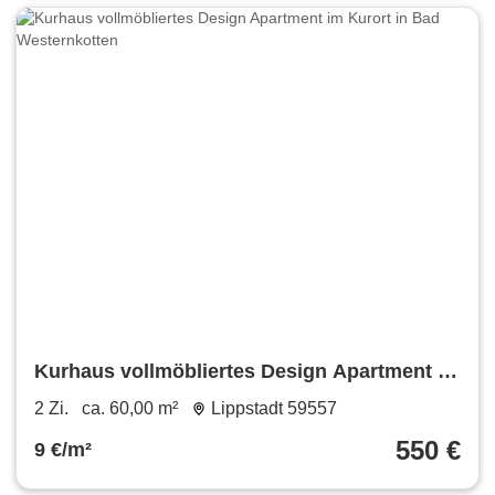
Kurhaus vollmöbliertes Design Apartment im
Kurort in Bad Westernkotten
2 Zi.
ca. 60,00 m²
Lippstadt 59557
550 €
9 €/m²