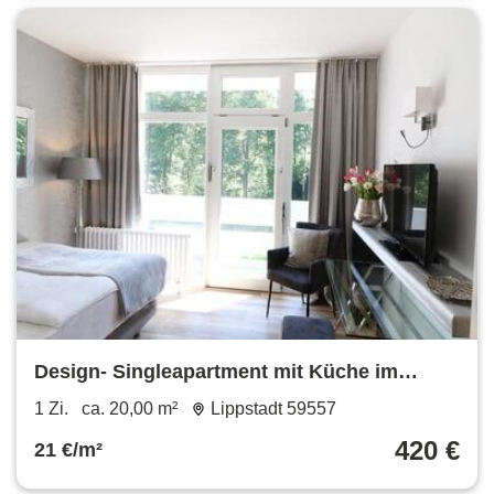
Design- Singleapartment mit Küche im
SalinenparcINN in Bad Waldliesborn
1 Zi.
ca. 20,00 m²
Lippstadt 59557
420 €
21 €/m²