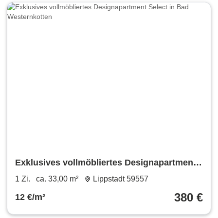
Exklusives vollmöbliertes Designapartment
Select in Bad Westernkotten
1 Zi.
ca. 33,00 m²
Lippstadt 59557
380 €
12 €/m²