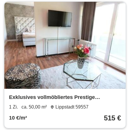
Exklusives vollmöbliertes Prestige
Designapartment in Bad Westernkotten
1 Zi.
ca. 50,00 m²
Lippstadt 59557
515 €
10 €/m²