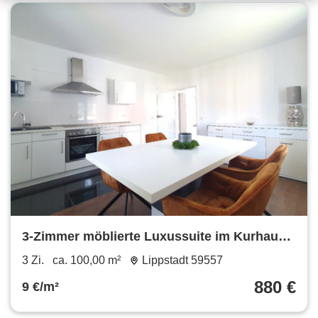
3-Zimmer möblierte Luxussuite im Kurhaus
in Bad Westernkotten
3 Zi.
ca. 100,00 m²
Lippstadt 59557
880 €
9 €/m²