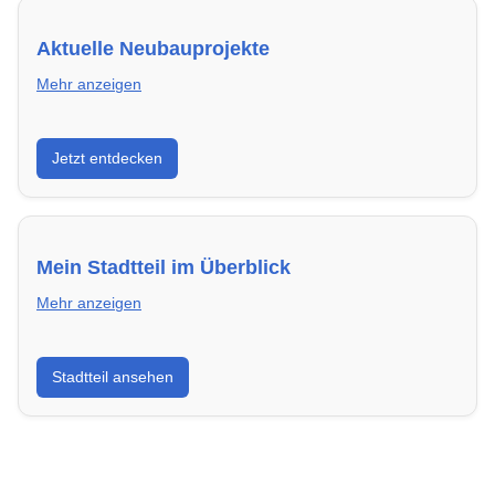
Aktuelle Neubauprojekte
Mehr anzeigen
Entdecke Neubauprojekte in Lippstadt – modern,
Jetzt entdecken
energieeffizient und sofort bezugsfertig.
Mein Stadtteil im Überblick
Mehr anzeigen
Erfahre mehr über deinen Stadtteil in Lippstadt:
Stadtteil ansehen
Lebensqualität, Verkehrsanbindung, Schulen,
Freizeitmöglichkeiten und Mietpreise.