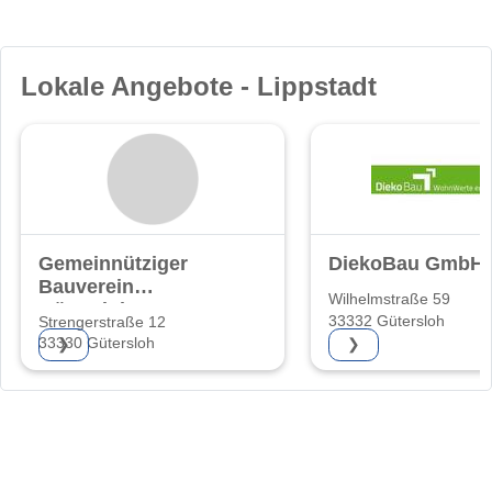
Lokale Angebote - Lippstadt
Gemeinnütziger
DiekoBau GmbH
Bauverein
Wilhelmstraße 59
Gütersloh eG
33332 Gütersloh
Strengerstraße 12
33330 Gütersloh
❯
❯