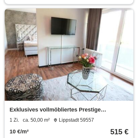
Exklusives vollmöbliertes Prestige
Designapartment in Bad Westernkotten
1 Zi.
ca. 50,00 m²
Lippstadt 59557
515 €
10 €/m²