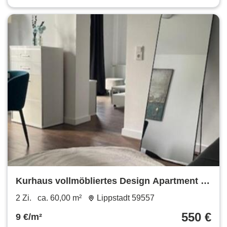
Kurhaus vollmöbliertes Design Apartment im
Kurort in Bad Westernkotten
2 Zi.
ca. 60,00 m²
Lippstadt 59557
550 €
9 €/m²