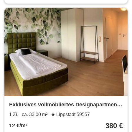
Exklusives vollmöbliertes Designapartment
Select in Bad Westernkotten
1 Zi.
ca. 33,00 m²
Lippstadt 59557
380 €
12 €/m²