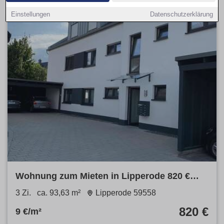
Einstellungen
Datenschutzerklärung
Wohnung zum Mieten in Lipperode 820 €
93.63 m²
3 Zi.
ca. 93,63 m²
Lipperode 59558
820 €
9 €/m²