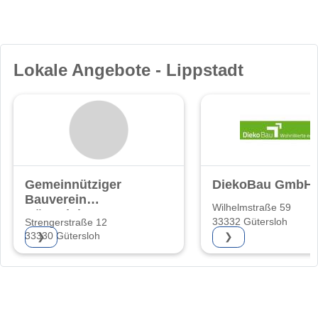
Lokale Angebote - Lippstadt
Gemeinnütziger
DiekoBau GmbH
Bauverein
Wilhelmstraße 59
Gütersloh eG
33332 Gütersloh
Strengerstraße 12
33330 Gütersloh
❯
❯