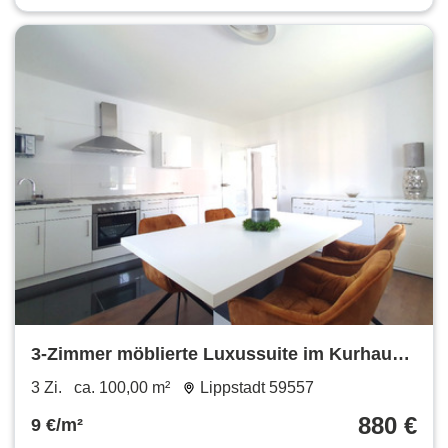
3-Zimmer möblierte Luxussuite im Kurhaus
in Bad Westernkotten
3 Zi.
ca. 100,00 m²
Lippstadt 59557
880 €
9 €/m²