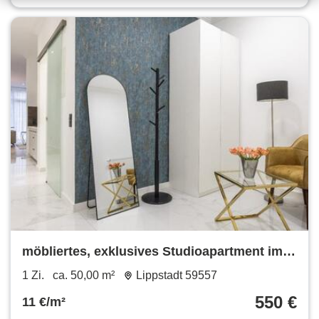
möbliertes, exklusives Studioapartment im
SalinenparcINN in Bad Waldliesborn
1 Zi.
ca. 50,00 m²
Lippstadt 59557
550 €
11 €/m²