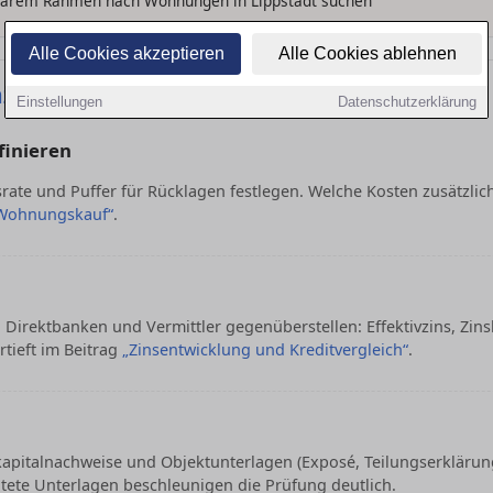
larem Rahmen nach Wohnungen in Lippstadt suchen
Alle Cookies akzeptieren
Alle Cookies ablehnen
nzierungszusage für die Wohnung
Einstellungen
Datenschutzerklärung
finieren
ate und Puffer für Rücklagen festlegen. Welche Kosten zusätzlich
Wohnungskauf“
.
 Direktbanken und Vermittler gegenüberstellen: Effektivzins, Zin
rtieft im Beitrag
„Zinsentwicklung und Kreditvergleich“
.
italnachweise und Objektunterlagen (Exposé, Teilungserklärung
tete Unterlagen beschleunigen die Prüfung deutlich.