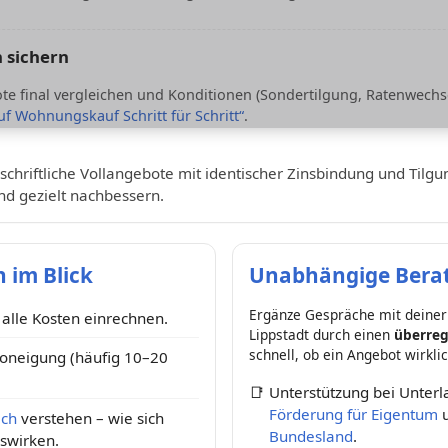
 sichern
e final vergleichen und Konditionen (Sondertilgung, Ratenwechse
uf Wohnungskauf Schritt für Schritt“
.
schriftliche Vollangebote mit identischer Zinsbindung und Tilg
nd gezielt nachbessern.
 im Blick
Unabhängige Berat
Ergänze Gespräche mit deiner
– alle Kosten einrechnen.
Lippstadt durch einen
überreg
schnell, ob ein Angebot wirklic
koneigung (häufig 10–20
📑
Unterstützung bei Unter
Förderung für Eigentum
ich
verstehen – wie sich
Bundesland
.
uswirken.