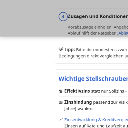
Zusagen und Konditionen
4
Vorabzusage einholen, Angebot
Ablauf hilft der Ratgeber
„Abla
💡
Tipp:
Bitte dir mindestens zwei 
Bedingungen direkt vergleichen u
Wichtige Stellschrauben
💲
Effektivzins
statt nur Sollzins 
📅
Zinsbindung
passend zur Risi
Jahre) wählen.
📈
Zinsentwicklung & Kreditvergle
Zinsen auf Rate und Laufzeit a