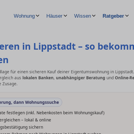
Wohnung
Häuser
Wissen
Ratgeber
ren in Lippstadt – so bekom
en
dlage für einen sicheren Kauf deiner Eigentumswohnung in Lippstad
rgleich aus
lokalen Banken
,
unabhängiger Beratung
und
Online-R
e Zusage.
ierung, dann Wohnungssuche
ate festlegen (inkl. Nebenkosten beim Wohnungskauf)
rgleichen – lokal & online
gsbestätigung sichern